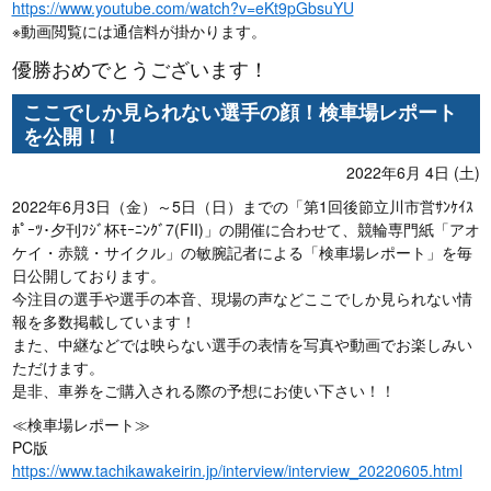
https://www.youtube.com/watch?v=eKt9pGbsuYU
※動画閲覧には通信料が掛かります。
優勝おめでとうございます！
ここでしか見られない選手の顔！検車場レポート
を公開！！
2022年6月 4日 (土)
2022年6月3日（金）～5日（日）までの「第1回後節立川市営ｻﾝｹｲｽ
ﾎﾟｰﾂ･夕刊ﾌｼﾞ杯ﾓｰﾆﾝｸﾞ7(FII)」の開催に合わせて、競輪専門紙「アオ
ケイ・赤競・サイクル」の敏腕記者による「検車場レポート」を毎
日公開しております。
今注目の選手や選手の本音、現場の声などここでしか見られない情
報を多数掲載しています！
また、中継などでは映らない選手の表情を写真や動画でお楽しみい
ただけます。
是非、車券をご購入される際の予想にお使い下さい！！
≪検車場レポート≫
PC版
https://www.tachikawakeirin.jp/interview/interview_20220605.html