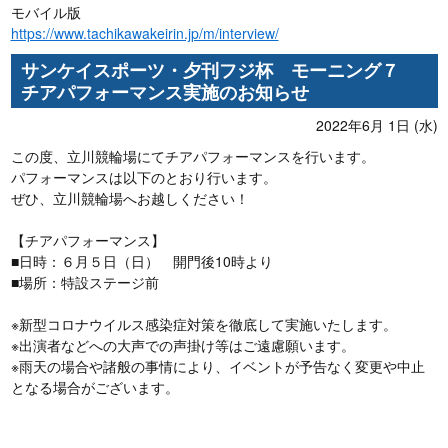
モバイル版
https://www.tachikawakeirin.jp/m/interview/
サンケイスポーツ・夕刊フジ杯 モーニング７
チアパフォーマンス実施のお知らせ
2022年6月 1日 (水)
この度、立川競輪場にてチアパフォーマンスを行います。
パフォーマンスは以下のとおり行います。
ぜひ、立川競輪場へお越しください！
【チアパフォーマンス】
■日時：６月５日（日） 開門後10時より
■場所：特設ステージ前
※新型コロナウイルス感染症対策を徹底して実施いたします。
※出演者などへの大声での声掛け等はご遠慮願います。
※雨天の場合や諸般の事情により、イベントが予告なく変更や中止
となる場合がございます。