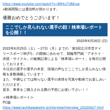
https://www.youtube.com/watch?v=WjHruTdMruw
※動画閲覧には通信料が掛かります。
優勝おめでとうございます！
ここでしか見られない選手の顔！検車場レポート
を公開！！
2022年6月26日 (日)
2022年6月25日（土）～27日（月）までの「第3回立川市営デイ
リースポーツ杯(FI)」の開催に合わせて、競輪専門紙「アオケイ・
赤競・サイクル」の敏腕記者による「検車場レポート」を毎日公開
しております。
今注目の選手や選手の本音、現場の声などここでしか見られない情
報を多数掲載しています！
また、中継などでは映らない選手の表情を写真や動画でお楽しみい
ただけます。
是非、車券をご購入される際の予想にお使い下さい！！
≪検車場レポート≫
PC版
https://www.tachikawakeirin.jp/interview/interview_20220627.html