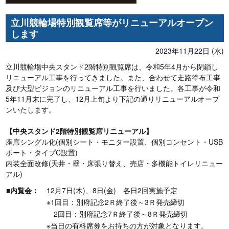
立川競輪場特別観覧席等がリニューアルオープン
します
2023年11月22日 (水)
立川競輪場中央スタンド2階特別観覧席は、令和5年4月から閉鎖し
リニューアル工事を行ってきました。また、合わせて走路塗布工事
及び大型ビジョンのリニューアル工事を行いました。各工事が令和
5年11月末に完了し、12月上旬より下記の通りリニューアルオープ
ンいたします。
【中央スタンド2階特別観覧席リニューアル】
座席シングル化(個別シート・モニター設置、個別コンセント・USB
ポート・タイプC設置)
内装全面改修(天井・壁・床張り替え、売店・多機能トイレリニュー
アル)
■内覧会：
12月7日(木)、8日(金) 各日2回実施予定
※1回目：別府記念2Ｒ終了後～3Ｒ発売締切
2回目：別府記念7Ｒ終了後～8Ｒ発売締切
※当日の有料席券をお持ちの方が対象となります。