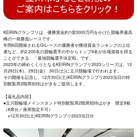
KEIRINグランプリは、優勝賞金約1億3000万円をかけた競輪界最高
峰の一発勝負レースです。
年間6回開催されるGIレースの優勝者や獲得賞金ランキングの上位
者など、約2,200名の競輪選手の中からトップ9名が出場資格を得る
ことができる、「最強競輪選手決定戦」です。
2023年の締めくくりとなるKEIRINグランプリ2023シリーズは、12
月28日(木)、29日(金)、30日(土)に立川競輪場で行われます。
その開催を記念し、12月30日(土)KEIRINグランプリ2023当日の特
別観覧席2階席招待はがきをご提供します。
【返礼品内容】
●立川競輪場メインスタンド特別観覧席2階席招待はがき 限定8枚
（8席分／座席指定不可）
※12月30日(土)KEIRINグランプリ2023当日分