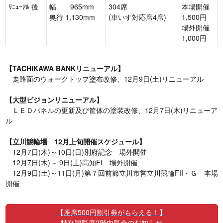
ﾘﾆｭｰｱﾙ 後
幅 965mm
304席
本場開催
奥行 1,130mm
(車いす対応席4席)
1,500円
場外開催
1,000円
【TACHIKAWA BANKリニューアル】
走路面のウォークトップ塗布改修、12月9日(土)リニューアル
【大型ビジョンリニューアル】
ＬＥＤパネルの更新及び筐体の塗装改修、12月7日(木)リニューア
ル
【立川競輪場 12月上旬開催スケジュール】
12月7日(木)～10日(日)別府記念 場外開催
12月7日(木)～ 9日(土)高知FI 場外開催
12月9日(土)～11日(月)第７回前節立川市営立川競輪FII・Ｇ 本場
開催
【座席500円割引券がもらえる！】
特別観覧席2階内覧会のお知らせ