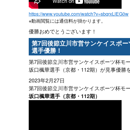
https://www.youtube.com/watch?v=sbqrxLlEG0w
※動画閲覧には通信料が掛かります。
優勝おめでとうございます！
第7回後節立川市営サンケイスポーツ
選手優勝！
第7回後節立川市営サンケイスポーツ杯モーニ
坂口楓華選手（京都・112期）が見事優勝
2023年2月27日
第7回後節立川市営サンケイスポーツ杯モーニ
坂口楓華選手（京都・112期）